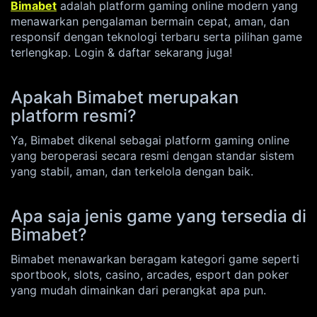
Bimabet
adalah platform gaming online modern yang
menawarkan pengalaman bermain cepat, aman, dan
responsif dengan teknologi terbaru serta pilihan game
terlengkap. Login & daftar sekarang juga!
Apakah Bimabet merupakan
platform resmi?
Ya, Bimabet dikenal sebagai platform gaming online
yang beroperasi secara resmi dengan standar sistem
yang stabil, aman, dan terkelola dengan baik.
Apa saja jenis game yang tersedia di
Bimabet?
Bimabet menawarkan beragam kategori game seperti
sportbook, slots, casino, arcades, esport dan poker
yang mudah dimainkan dari perangkat apa pun.