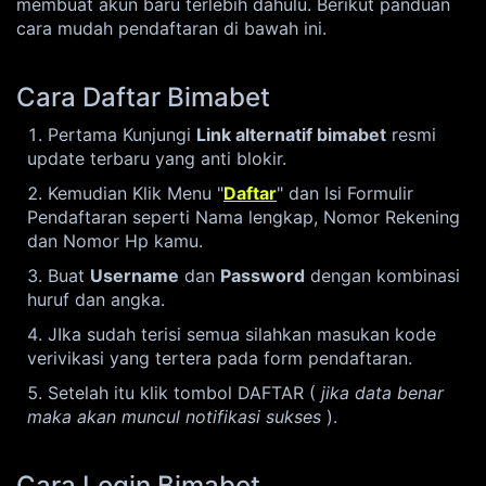
membuat akun baru terlebih dahulu. Berikut panduan
cara mudah pendaftaran di bawah ini.
Cara Daftar Bimabet
Pertama Kunjungi
Link alternatif bimabet
resmi
update terbaru yang anti blokir.
Kemudian Klik Menu "
Daftar
" dan Isi Formulir
Pendaftaran seperti Nama lengkap, Nomor Rekening
dan Nomor Hp kamu.
Buat
Username
dan
Password
dengan kombinasi
huruf dan angka.
JIka sudah terisi semua silahkan masukan kode
verivikasi yang tertera pada form pendaftaran.
Setelah itu klik tombol DAFTAR (
jika data benar
maka akan muncul notifikasi sukses
).
Cara Login Bimabet