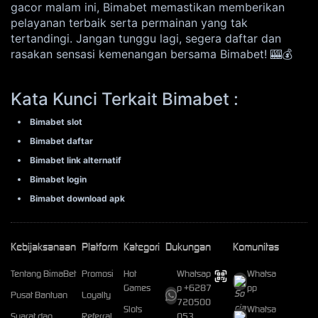
gacor malam ini, Bimabet memastikan memberikan
pelayanan terbaik serta permainan yang tak
tertandingi. Jangan tunggu lagi, segera daftar dan
rasakan sensasi kemenangan bersama Bimabet! 🎰💰
Kata Kunci Terkait Bimabet :
Bimabet slot
Bimabet daftar
Bimabet link alternatif
Bimabet login
Bimabet download apk
Kebijaksanaan
Platform
Kategori
Dukungan
Komunitas
Tentang BimaBet
Promosi
Hot
Whatsap
Whatsa
Games
p +6287
pp
Pusat Bantuan
Loyalty
720500
Slots
Whatsa
Syarat dan
Referral
053