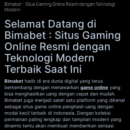
Bimabet – Situs Gaming Online Resmi dengan Teknologi
Modern
Selamat Datang di
Bimabet : Situs Gaming
Online Resmi dengan
Teknologi Modern
Terbaik Saat Ini
Bimabet
hadir di era dunia digital yang terus
berkembang dengan menawarkan
game online
yang
bisa menghasilkan uang dengan cepat dan mudah.
Bimabet juga menjadi salah satu platform yang dikenal
sebagai situs game online penghasil uang dengan
modal kecil terbaik di indonesia. Dengan koleksi
permainan paling lengkap dan tampilan modern yang
dinamis tentu akan membuat memberikan sensasi