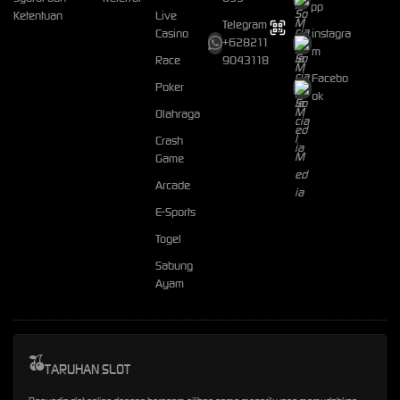
pp
Ketentuan
Live
Telegram
Casino
instagra
+628211
m
Race
9043118
Facebo
Poker
ok
Olahraga
Crash
Game
Arcade
E-Sports
Togel
Sabung
Ayam
TARUHAN SLOT