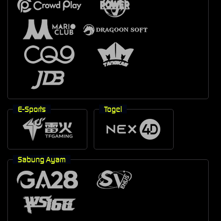
E-Sports
Togel
Sabung Ayam