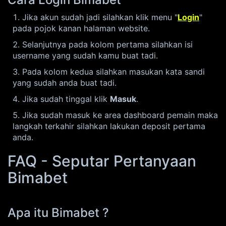
Jika akun sudah jadi silahkan klik menu "
Login
"
pada pojok kanan halaman website.
Selanjutnya pada kolom pertama silahkan isi
username yang sudah kamu buat tadi.
Pada kolom kedua silahkan masukan kata sandi
yang sudah anda buat tadi.
Jika sudah tinggal klik
Masuk
.
Jika sudah masuk ke area dashboard pemain maka
langkah terkahir silahkan lakukan deposit pertama
anda.
FAQ - Seputar Pertanyaan
Bimabet
Apa itu Bimabet ?