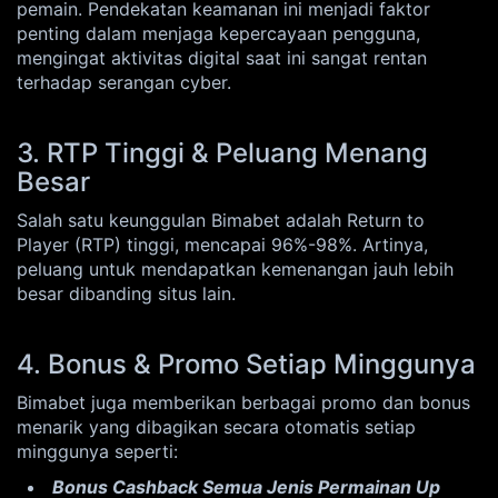
pemain. Pendekatan keamanan ini menjadi faktor
penting dalam menjaga kepercayaan pengguna,
mengingat aktivitas digital saat ini sangat rentan
terhadap serangan cyber.
3. RTP Tinggi & Peluang Menang
Besar
Salah satu keunggulan Bimabet adalah Return to
Player (RTP) tinggi, mencapai 96%-98%. Artinya,
peluang untuk mendapatkan kemenangan jauh lebih
besar dibanding situs lain.
4. Bonus & Promo Setiap Minggunya
Bimabet juga memberikan berbagai promo dan bonus
menarik yang dibagikan secara otomatis setiap
minggunya seperti:
Bonus Cashback Semua Jenis Permainan Up